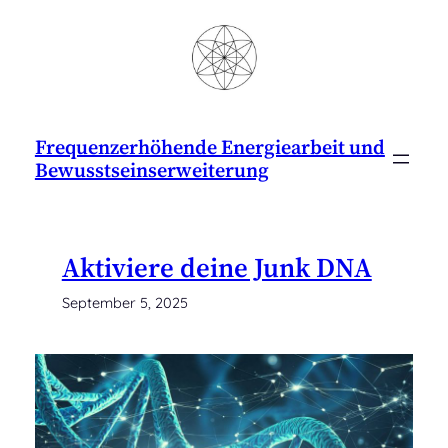
Zum
Inhalt
springen
Frequenzerhöhende Energiearbeit und
Bewusstseinserweiterung
Aktiviere deine Junk DNA
September 5, 2025